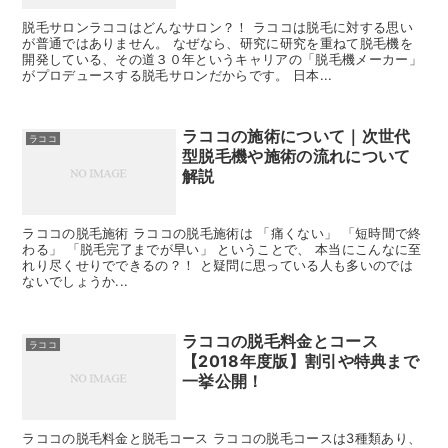
脱毛サロンラココはどんなサロン？！ ラココは脱毛に対する思い
が普通ではありません。 なぜなら、研究に研究を重ねて脱毛機を
開発している、その道３０年というキャリアの「脱毛機メーカー」
がプロデュースする脱毛サロンだからです。 日本...
ラココの施術について｜次世代
ラココ
型脱毛機や施術の流れについて
解説
ラココの脱毛施術 ラココの脱毛施術は 「痛くない」 「短時間で終
わる」 「脱毛完了までが早い」 ということで、 本当にこんなに至
れり尽くせりでできるの？！ と疑問に思っている人も多いのでは
ないでしょうか...
ラココの脱毛料金とコース
ラココ
【2018年度版】割引や特典まで
一挙公開！
ラココの脱毛料金と脱毛コース ラココの脱毛コースは3種類あり、