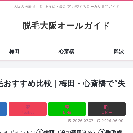
大阪の医療脱毛を"正直に・最新で"比較するローカル専門ガイド
脱毛大阪オールガイド
梅田
心斎橋
難波
毛おすすめ比較｜梅田・心斎橋で“失
Pocket
LINE
コピー
2026.07.07
2026.06.09
べきポイントは
①総額（追加費用込み）②脱毛機