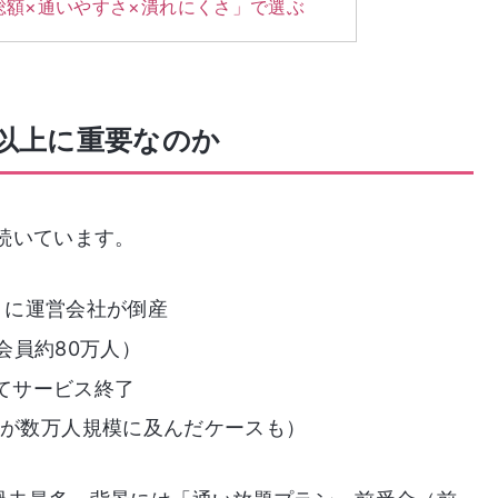
総額×通いやすさ×潰れにくさ」で選ぶ
以上に重要なのか
続いています。
9月に運営会社が倒産
（会員約80万人）
経てサービス終了
者が数万人規模に及んだケースも）