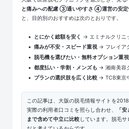
と痛みへの配慮 ③通いやすさ ④運営の安
と、目的別のおすすめは次のとおりです。
とにかく総額を安く
→ エミナルクリニ
痛みが不安・スピード重視
→ フレイア
脱毛機を選びたい・無料オプション重
都度払い・学割・メンズも
→ 湘南美容
プランの選択肢を広く比較
→ TCB東
この記事は、大阪の脱毛情報サイトを201
実際の利用者口コミを照らし合わせ、
「安
まで含めて中立に比較
しています。脱毛サ
だと考えているからです。