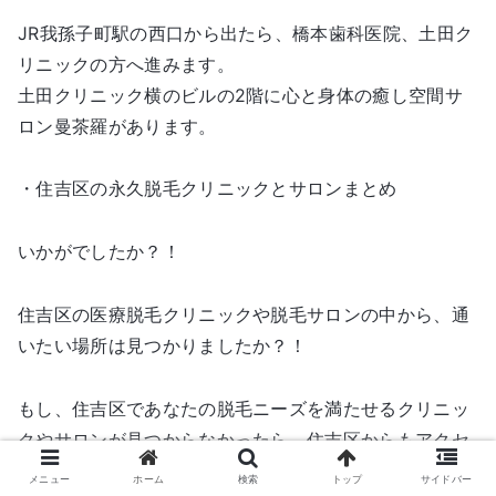
JR我孫子町駅の西口から出たら、橋本歯科医院、土田ク
リニックの方へ進みます。
土田クリニック横のビルの2階に心と身体の癒し空間サ
ロン曼茶羅があります。
・住吉区の永久脱毛クリニックとサロンまとめ
いかがでしたか？！
住吉区の医療脱毛クリニックや脱毛サロンの中から、通
いたい場所は見つかりましたか？！
もし、住吉区であなたの脱毛ニーズを満たせるクリニッ
クやサロンが見つからなかったら、住吉区からもアクセ
スの近い【天王寺・阿倍野】の店舗も探してみて下さい
メニュー
ホーム
検索
トップ
サイドバー