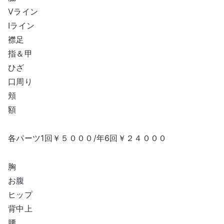
Vライン
Iライン
襟足
指＆甲
ひざ
口周り
頬
額
各パーツ1回￥５０００/年6回￥２４０００
胸
お腹
ヒップ
背中上
腰