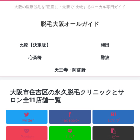
大阪の医療脱毛を"正直に・最新で"比較するローカル専門ガイド
脱毛大阪オールガイド
比較【決定版】
梅田
心斎橋
難波
天王寺・阿倍野
大阪市住吉区の永久脱毛クリニックとサ
ロン全11店舗一覧
Twitter
Facebook
はてブ
Pocket
LINE
コピー