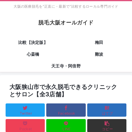
大阪の医療脱毛を"正直に・最新で"比較するローカル専門ガイド
脱毛大阪オールガイド
比較【決定版】
梅田
心斎橋
難波
天王寺・阿倍野
大阪狭山市で永久脱毛できるクリニック
とサロン【全3店舗】
Twitter
Facebook
はてブ
Pocket
LINE
コピー