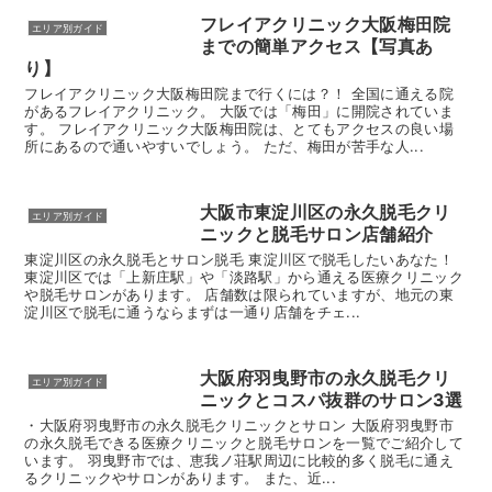
フレイアクリニック大阪梅田院
エリア別ガイド
までの簡単アクセス【写真あ
り】
フレイアクリニック大阪梅田院まで行くには？！ 全国に通える院
があるフレイアクリニック。 大阪では「梅田」に開院されていま
す。 フレイアクリニック大阪梅田院は、とてもアクセスの良い場
所にあるので通いやすいでしょう。 ただ、梅田が苦手な人...
大阪市東淀川区の永久脱毛クリ
エリア別ガイド
ニックと脱毛サロン店舗紹介
東淀川区の永久脱毛とサロン脱毛 東淀川区で脱毛したいあなた！
東淀川区では「上新庄駅」や「淡路駅」から通える医療クリニック
や脱毛サロンがあります。 店舗数は限られていますが、地元の東
淀川区で脱毛に通うならまずは一通り店舗をチェ...
大阪府羽曳野市の永久脱毛クリ
エリア別ガイド
ニックとコスパ抜群のサロン3選
・大阪府羽曳野市の永久脱毛クリニックとサロン 大阪府羽曳野市
の永久脱毛できる医療クリニックと脱毛サロンを一覧でご紹介して
います。 羽曳野市では、恵我ノ荘駅周辺に比較的多く脱毛に通え
るクリニックやサロンがあります。 また、近...