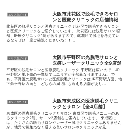
大阪市此花区で脱毛できるサロ
エリア別ガイド
ンと医療クリニックの店舗情報
此花区の脱毛サロンと医療クリニック 此花区で脱毛できるサロン
と医療クリニックをご紹介しています。 此花区には脱毛サロン1店
舗、医療クリニック1院がありますので、此花区で脱毛を考えてい
るならぜひ一度ご確認くださいね！！ ...
大阪市平野区の光脱毛サロンと
エリア別ガイド
医療レーザークリニック全9店舗
平野区の脱毛サロンと医療脱毛クリニック 平野区は広いので、JR
平野駅と地下鉄の平野駅ではエリアが全然異なりますよね。 で
も、平野区の脱毛サロンと医療脱毛クリニックはJR平野駅方面、地
下鉄平野駅方面と、どちらの周辺にも通える店舗があり...
大阪市東成区の医療脱毛クリニ
エリア別ガイド
ックとサロン【全4店舗】
東成区の医療脱毛クリニックとサロン 東成区で脱毛メニューのあ
るクリニック2院、サロン2店舗をご案内しています。 東成区に
は、たくさんの脱毛サロンやレーザー脱毛クリニックはありません
が、地元で気兼ねなく通える良いサロンやクリニックが見...