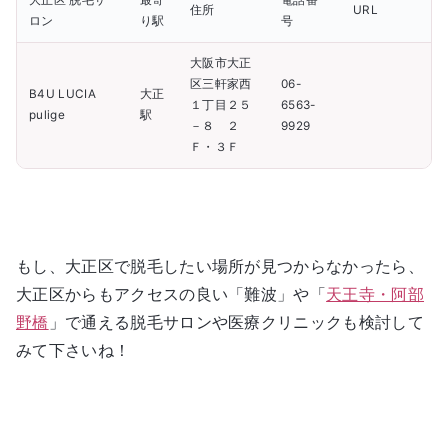
大正区 脱毛サ
最寄
電話番
住所
URL
ロン
り駅
号
大阪市大正
区三軒家西
06-
B4U LUCIA
大正
１丁目２５
6563-
pulige
駅
－８ ２
9929
Ｆ・３Ｆ
もし、大正区で脱毛したい場所が見つからなかったら、
大正区からもアクセスの良い「難波」や「
天王寺・阿部
野橋
」で通える脱毛サロンや医療クリニックも検討して
みて下さいね！