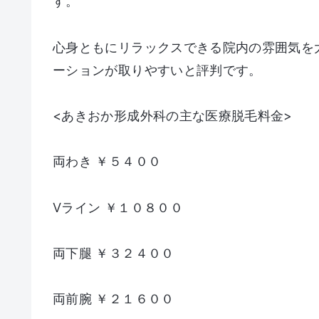
す。
心身ともにリラックスできる院内の雰囲気を
ーションが取りやすいと評判です。
<あきおか形成外科の主な医療脱毛料金>
両わき ￥５４００
Vライン ￥１０８００
両下腿 ￥３２４００
両前腕 ￥２１６００