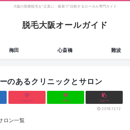
大阪の医療脱毛を"正直に・最新で"比較するローカル専門ガイド
脱毛大阪オールガイド
梅田
心斎橋
難波
ューのあるクリニックとサロン
Pocket
LINE
コピー
2018.12.12
サロン一覧